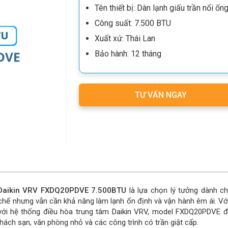
Tên thiết bị: Dàn lạnh giấu trần nối
Công suất: 7.500 BTU
Xuất xứ: Thái Lan
Bảo hành: 12 tháng
TƯ VẤN NGAY
m Daikin VRV FXDQ20PDVE 7.500BTU
là lựa chọn lý tưởng dành c
 chế nhưng vẫn cần khả năng làm lạnh ổn định và vận hành êm ái. Với
ối với hệ thống điều hòa trung tâm Daikin VRV, model FXDQ20PDVE 
khách sạn, văn phòng nhỏ và các công trình có trần giật cấp.