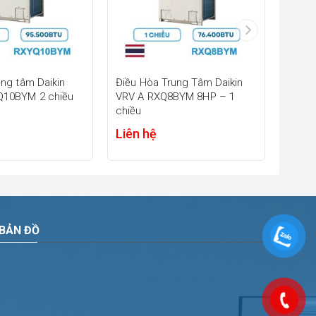
ung tâm Daikin
Điều Hòa Trung Tâm Daikin
Điều 
Q10BYM 2 chiều
VRV A RXQ8BYM 8HP – 1
VRV V
chiều
Liên hệ
Liên
BẢN ĐỒ
ế nhỏ gọn
n hạn chế