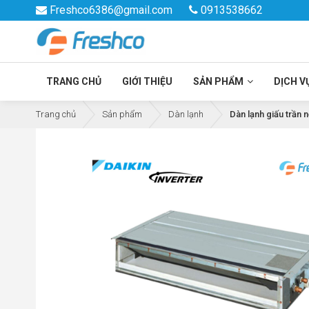
Freshco6386@gmail.com
0913538662
TRANG CHỦ
GIỚI THIỆU
SẢN PHẨM
DỊCH V
Trang chủ
Sản phẩm
Dàn lạnh
Dàn lạnh giấu trần