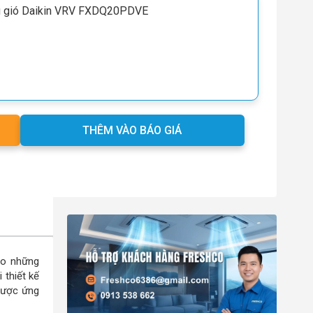
 ống gió Daikin VRV FXDQ20PDVE
THÊM VÀO BÁO GIÁ
ho những
 thiết kế
được ứng