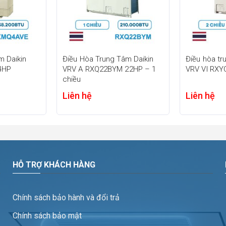
m Daikin
Điều Hòa Trung Tâm Daikin
Điều hòa tr
 4HP
VRV A RXQ22BYM 22HP – 1
VRV VI RXY
chiều
Liên hệ
Liên hệ
ó.
ảo cho trần hẹp
HỖ TRỢ KHÁCH HÀNG
ần nối ống gió Daikin VRV FXDQ20PDVE 7.500BTU
chính là thiết k
 này giúp thiết bị dễ dàng lắp đặt tại những vị trí có khoảng trầ
Chính sách bảo hành và đổi trả
Chính sách bảo mật