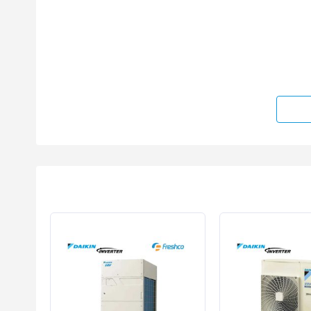
Tổng quan về dàn lạnh Daikin VRV F
Mã sản phẩm:
FXDQ20PDVE
Hãng sản xuất:
Daikin