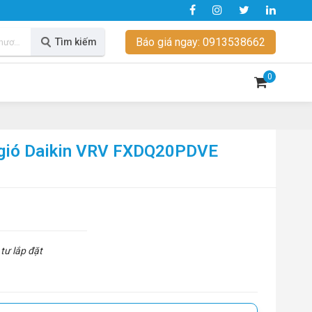
Báo giá ngay: 0913538662
Tìm kiếm
0
g gió Daikin VRV FXDQ20PDVE
tư lắp đặt