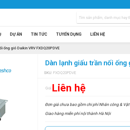
Ụ
DỰ ÁN
TIN TỨC
TUYỂN DỤNG
LIÊN HỆ
 nối ống gió Daikin VRV FXDQ20PDVE
Dàn lạnh giấu trần nối ốn
SKU:
FXDQ20PDVE
Liên hệ
Giá:
Đơn giá chưa bao gồm chi phí Nhân công & Vật 
Giao hàng miễn phí nội thành Hà Nội