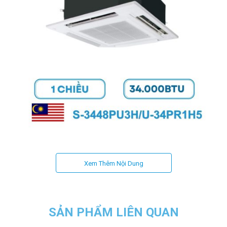
Điều hòa âm trần Panasonic 34.000BTU S-3448PU3H/U-
34PR1H5
Xem Thêm Nội Dung
Với thiết kế tinh tế cùng nhiều công nghệ tiên tiến, model này là
lựa chọn lý tưởng cho các công trình cao cấp như văn phòng,
phòng khách lớn, showroom, nhà hàng hoặc không gian thương
mại.
SẢN PHẨM LIÊN QUAN
Thiết kế âm trần tinh tế, phù hợp không gian hiện