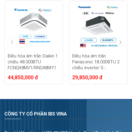
đại
Điều hòa cassette Panasonic S-3448PU3H/U-34PR1H5 sở hữu
thiết kế gọn gàng với gam màu trang nhã, dễ dàng hài hòa với
nhiều phong cách nội thất hiện đại.
Công suất 34.000BTU (tương đương 4HP) giúp thiết bị vận hành
hiệu quả trong những không gian có diện tích khoảng 50 –
60m², đáp ứng tốt nhu cầu làm mát tại các khu vực có trần cao
hoặc diện tích rộng. Bên cạnh đó, thiết kế âm trần giúp tiết kiệm
Điều hòa âm trần Daikin 1
Điều hòa âm trần
diện tích lắp đặt, tạo cảm giác không gian thông thoáng và
chiều 48.000BTU
Panasonic 18.000BTU 2
thẩm mỹ hơn so với các dòng điều hòa treo tường truyền
FCNQ48MV1/RNQ48MY1
chiều inverter S-
thống.
18PU3HB/U-18PZ3H5
44,850,000 đ
29,850,000 đ
Làm lạnh nhanh với hệ thống thổi gió 4 hướng
Panasonic trang bị cho model này hệ thống thổi gió 4 hướng,
cho phép luồng không khí lạnh phân bố đồng đều khắp căn
phòng. Nhờ đó, nhiệt độ trong phòng được cân bằng nhanh
chóng, hạn chế tình trạng chênh lệch nhiệt giữa các khu vực.
CÔNG TY CỔ PHẦN IBS VINA