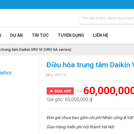
Ụ
DỰ ÁN
TIN TỨC
TUYỂN DỤNG
LIÊN HỆ
 trung tâm Daikin VRV VI (VRV 6A series)
Điều hòa trung tâm Daikin
SKU:
VRV VI
60,000,00
Giá:
Giá gốc:
60,000,000 ₫
Đơn giá chưa bao gồm chi phí Nhân công & Vật 
Giao hàng miễn phí nội thành Hà Nội