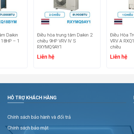
h lắp đặt trên sân thượng hoặc khu vực kỹ thuật, phù hợp với nhiều 
 và chênh lệch độ cao lên tới 110m, giúp thi công linh hoạt cho cá
âm Daikin
Điều hòa trung tâm Daikin 2
Điều Hòa Tr
 18HP – 1
chiều 9HP VRV IV S
VRV A RXQ
t độ cao
RXYMQ9AY1
chiều
Liên hệ
Liên hệ
ện nhiệt độ ngoài trời lên đến khoảng 52°C, phù hợp với khí hậu nóng
HỖ TRỢ KHÁCH HÀNG
Chính sách bảo hành và đổi trả
Chính sách bảo mật