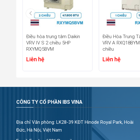
Dàn nóng VRV VI có thiết kế nhỏ gọn giúp tối ưu diện tíc
trình hiện đại.
Lắp đặt linh hoạt với đường ống dài
Hệ thống hỗ trợ chiều dài đường ống lên tới khoảng 190m
Điều hòa trung tâm Daikin
Điều Hòa Trung T
cao tầng và công trình diện tích lớn.
VRV IV S 2 chiều 5HP
VRV A RXQ18BYM
Hoạt động ổn định trong môi trường nhiệ
RXYMQ5BVM
chiều
Liên hệ
Liên hệ
Daikin VRV VI có khả năng vận hành ổn định trong điều ki
Nam.
CÔNG TY CỔ PHẦN IBS VINA
Địa chỉ Văn phòng: LK28-39 KĐT Hinode Royal Park, Hoài
Đức, Hà Nội, Việt Nam