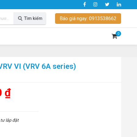
Báo giá ngay: 0913538662
Tìm kiếm
0
 VRV VI (VRV 6A series)
0 ₫
tư lắp đặt