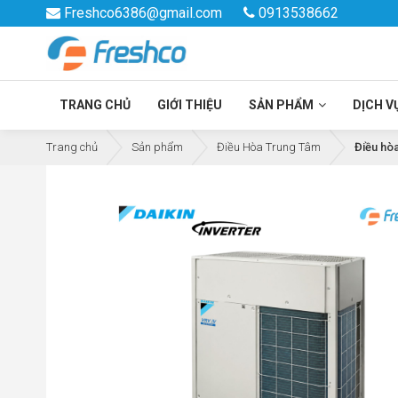
Freshco6386@gmail.com
0913538662
TRANG CHỦ
GIỚI THIỆU
SẢN PHẨM
DỊCH V
Trang chủ
Sản phẩm
Điều Hòa Trung Tâm
Điều hòa