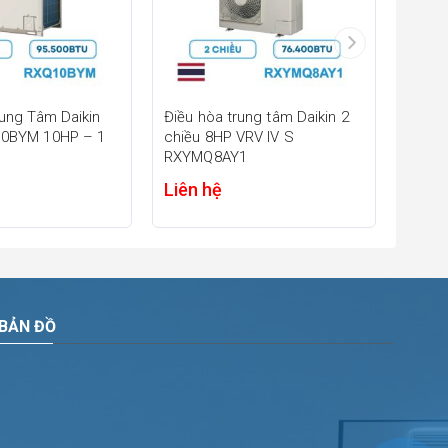
loại công
c tòa nhà
ung Tâm Daikin
Điều hòa trung tâm Daikin 2
Điều 
10BYM 10HP – 1
chiều 8HP VRV IV S
VRV V
RXYMQ8AY1
Liên hệ
Liên
 tại Việt
BẢN ĐỒ