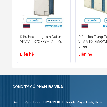
Điều hòa trung tâm Daikin
Điều Hòa Trung T
VRV VI RXYQ8BYM 2 chiều
VRV A RXQ56BYM
Cải tiến dàn nóng 
chiều
Bên cạnh đó, cấu trúc khung dàn nóng được gia cố chắc
Liên hệ
Liên hệ
và hạn chế hư hỏng do va đập. Thiết bị hoạt động ổn định
và giảm thiểu chi phí bảo trì.
1.2. Tiết kiệm năng lượng
CÔNG TY CỔ PHẦN IBS VINA
Địa chỉ Văn phòng: LK28-39 KĐT Hinode Royal Park, Hoài