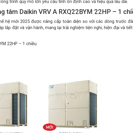
ông trình quy mô lớn yêu cầu tính ổn định cao và hiệu quả lâu dài.
ung tâm Daikin VRV A RXQ22BYM 22HP – 1 chi
thế hệ mới 2025 được nâng cấp toàn diện so với các dòng trước đâ
p lắp đặt và vận hành, mang lại trải nghiệm tiện nghi, hiện đại và tiết
YM 22HP – 1 chiều: