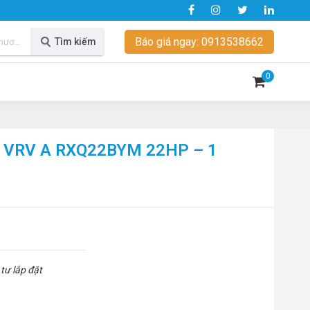
Báo giá ngay: 0913538662
Tìm kiếm
0
in VRV A RXQ22BYM 22HP – 1
tư lắp đặt