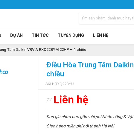
Ụ
DỰ ÁN
TIN TỨC
TUYỂN DỤNG
LIÊN HỆ
rung Tâm Daikin VRV A RXQ22BYM 22HP – 1 chiều
Điều Hòa Trung Tâm Daik
chiều
SKU:
RXQ22BYM
Liên hệ
Giá:
Đơn giá chưa bao gồm chi phí Nhân công & Vật 
Giao hàng miễn phí nội thành Hà Nội