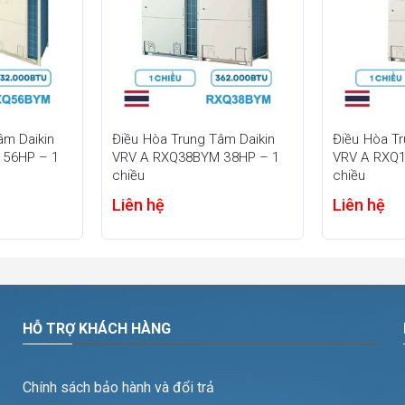
âm Daikin
Điều Hòa Trung Tâm Daikin
Điều Hòa Tr
 56HP – 1
VRV A RXQ38BYM 38HP – 1
VRV A RXQ
giúp giảm chi phí và không gian lắp đặt
chiều
chiều
 chắn hơn, tăng khả năng chống chịu trước gió mạnh, rung chấn do
Liên hệ
Liên hệ
 trong nhiều điều kiện thời tiết khác nhau, đảm bảo độ bền bỉ theo 
HỖ TRỢ KHÁCH HÀNG
Chính sách bảo hành và đổi trả