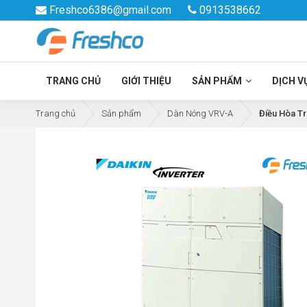
Freshco6386@gmail.com
0913538662
TRANG CHỦ
GIỚI THIỆU
SẢN PHẨM
DỊCH V
Trang chủ
Sản phẩm
Dàn Nóng VRV-A
Điều Hòa T