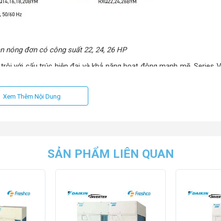
àn nóng đơn có công suất 22, 24, 26 HP
 trội với cấu trúc hiện đại và khả năng hoạt động mạnh mẽ. Series
và 26 HP, đáp ứng nhu cầu làm lạnh hiệu quả mà vẫn tối ưu diện tích
Xem Thêm Nội Dung
iảm chi phí vận chuyển và thi công.
SẢN PHẨM LIÊN QUAN