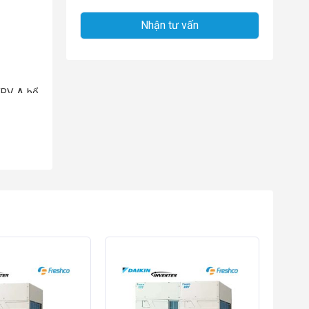
 VRV A bổ
 lắp đặt.