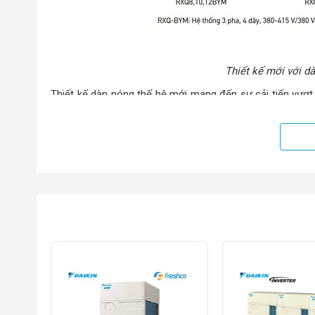
Thiết kế mới với d
Thiết kế dàn nóng thế hệ mới mang đến sự cải tiến vượt
sung giải pháp dàn nóng đơn với công suất lên đến 22, 24 
Dàn nóng đơn mới giúp:
Giảm đến 20% diện tích lắp đặt
Giảm 11% khối lượng thiết bị
Nhờ đó, công trình có thể tiết kiệm không gian kỹ thuật, g