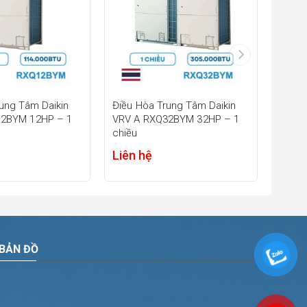
ung Tâm Daikin
Điều Hòa Trung Tâm Daikin
Điều 
12BYM 12HP – 1
VRV A RXQ32BYM 32HP – 1
chiều
chiều
RXYM
 động đất
Liên hệ
Liên
thời gian
BẢN ĐỒ