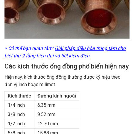
» Có thể bạn quan tâm:
Giải pháp điều hòa trung tâm cho
biệt thự 2 tầng hiện đại và tiết kiệm điện
Các kích thước ống đồng phổ biến hiện nay
Hiện nay, kích thước ống đồng thường được ký hiệu theo
đơn vị inch hoặc milimet.
Kích thước
Đường kính ngoài
1/4 inch
6.35 mm
3/8 inch
9.52 mm
1/2 inch
12.70 mm
5/8 inch
15.88 mm