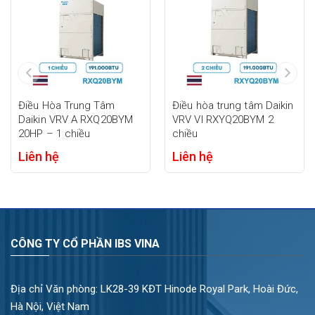
dàng quản lý thông qua bộ điều khiển trung tâm.
Thông số kỹ thuật Daikin VRV FXMQ80AFVM
Thông số
Giá trị
Model
Daikin VRV FXMQ80AFVM
Điều Hòa Trung Tâm
Điều hòa trung tâm Daikin
Loại thiết bị
Thiết bị xử lý gió tươi ngoài trời
Daikin VRV A RXQ20BYM
VRV VI RXYQ20BYM 2
20HP – 1 chiều
chiều
Hệ thống
Daikin VRV
Liên hệ
Liên hệ
Công suất
30.700 BTU/h
lạnh
Công suất
9.0 kW
Môi chất lạnh
R410A
CÔNG TY CỔ PHẦN IBS VINA
Kiểu lắp đặt
Nối ống gió
Địa chỉ Văn phòng: LK28-39 KĐT Hinode Royal Park, Hoài Đức,
Biệt thự, khách sạn, văn phòng, căn hộ cao
Ứng dụng
Hà Nội, Việt Nam
cấp