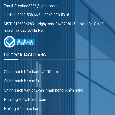
Email: Freshco6386@gmail.com
Với công suất 9.0 kW,
Daikin FXMQ80AFVM
phù hợp cho các
Hotline:
0913 538 662 – 0243 993 5318
không gian có diện tích vừa và lớn, đặc biệt là những khu vực
yêu cầu lưu lượng gió tươi ổn định.
MST: 0106894283 – Ngày cấp: 06/07/2015 – Nơi cấp: Sở kế
hoạch và đầu tư Hà Nội
Ưu điểm nổi bật của Daikin FXMQ80AFVM
Cấp gió tươi liên tục, nâng cao chất lượng
không khí
HỖ TRỢ KHÁCH HÀNG
Ưu điểm lớn nhất của
Daikin FXMQ80AFVM
là khả năng xử lý
và cấp gió tươi liên tục.
Chính sách bảo hành và đổi trả
Nguồn không khí bên ngoài được xử lý trước khi đưa vào phòng
giúp:
Chính sách bảo mật
Cải thiện chất lượng không khí.
Chính sách vận chuyển, nhận hàng, kiểm hàng
Giảm cảm giác ngột ngạt.
Hạn chế tích tụ CO₂.
Phương thức thanh toán
Tăng lượng oxy trong không gian sử dụng.
Tạo môi trường làm việc và nghỉ ngơi dễ chịu hơn.
Hướng dẫn mua hàng