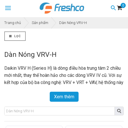
0
Trang chủ
Sản phẩm
Dàn Nóng VRV-H
LỌC
Dàn Nóng VRV-H
Daikin VRV H (Series H) là dòng điều hòa trung tâm 2 chiều
mới nhất, thay thế hoàn hảo cho các dòng VRV IV cũ. Với sự
kết hợp của bộ ba công nghệ: VRV + VRT + VAV, hệ thống này
không chỉ giải quyết bài toán làm mát/sưởi ấm mà còn tối
ưu hóa hóa đơn tiền điện cho chủ đầu tư.
Xem thêm
>>> Xem thêm:
Điều hòa trung tâm Daikin VRV
chính hãng
tại Freshco.