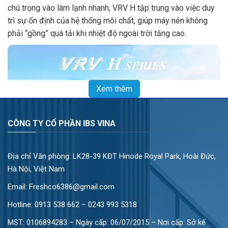
chú trọng vào làm lạnh nhanh, VRV H tập trung vào việc duy
trì sự ổn định của hệ thống môi chất, giúp máy nén không
phải “gồng” quá tải khi nhiệt độ ngoài trời tăng cao.
Xem thêm
CÔNG TY CỔ PHẦN IBS VINA
Địa chỉ Văn phòng: LK28-39 KĐT Hinode Royal Park, Hoài Đức,
Hà Nội, Việt Nam
Ưu điểm nổi bật VRV H hai chiều lạnh sưởi mới
Email: Freshco6386@gmail.com
3 Công nghệ vượt trội của dòng VRV H
Hotline:
0913 538 662 – 0243 993 5318
Để đạt được hiệu suất vượt trội, Daikin đã tích hợp 3 công
MST: 0106894283 – Ngày cấp: 06/07/2015 – Nơi cấp: Sở kế
nghệ mà dân nghề chúng ta cần đặc biệt lưu tâm: